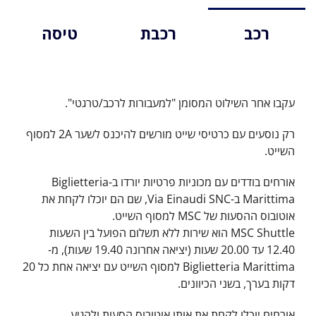
רכב
רכבת
טיסה
עקבו אחר השילוט המסומן "למעבורות לרכב/טרגטי".
רק נוסעים עם כרטיסי שייט מורשים להיכנס לשער 2A למסוף
השייט.
אורחים בודדים עם מכוניות פרטיות יורדו ב-Biglietteria
Marittima ב-Via Einaudi SNC, שם הם יוכלו לקחת את
אוטובוס ההסעות של MSC למסוף השייט.
MSC Shuttle הוא שירות ללא תשלום הפועל בין השעות
12.40 עד 20.00 שעות (יציאה אחרונה 19.40 שעות), מ-
Biglietteria Marittima למסוף השייט עם יציאה אחת כל 20
דקות בערך, בשני הכיוונים.
אורחים יוכלו לקחת את אותו אוטובוס הסעות ולהגיע