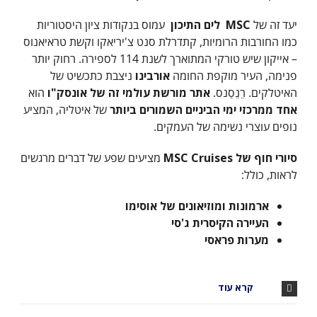
יעד זה של
MSC
לים התיכון
עמוס בנקודות ציון היסטוריות
כמו החורבות הרומיות, קתדרלת סנט צ'יריאקו וקשת טראיאנוס
– אייקון שיש טורקי המתוארך לשנת 114 לספירה. רחוק יותר
פנימה, העיר מוקפת החומה
אורבינו
ניצבת כתכשיט של
האיטלקים. רֵנֵסַנס.
אתר מורשת עולמי זה של אונסק"ו
הוא
אחד ממרכזי ימי הביניים השמורים ביותר
של איטליה, המציע
נופים עוצרי נשימה של העמקים.
סיורי חוף של
MSC Cruises
מציעים שפע של דברים מרגשים
לראות, כולל:
ארמונות ומוזיאונים של אוסימו
העיירה הקיסרית ג'סי
מערות פראסי
קרא עוד