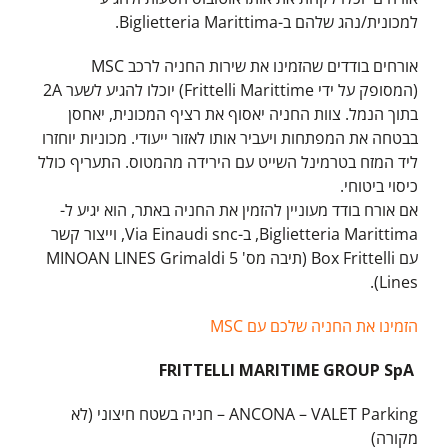
למכונית/נהג שלהם ב-Biglietteria Marittima.
אורחים בודדים שהזמינו את שירות החניה לרכב MSC
(המסופק על ידי Frittelli Marittime) יוכלו להגיע לשער 2A
בתוך הנמל. צוות החניה יאסוף את רציף המכונית, יאחסן
בבטחה את המפתחות ויעביר אותו לאזור ייעודי. מכוניות יוחזרו
ליד המזח בטרמינל השייט עם הירידה מהמטוס. התעריף כולל
כיסוי ביטוחי.
אם אורח בודד מעוניין להזמין את החניה באתר, הוא יגיע ל-
Biglietteria Marittima, ב-Via Einaudi snc, וייצור קשר
עם Box Frittelli (תיבה מס' 5 MINOAN LINES Grimaldi
Lines).
הזמינו את החניה שלכם עם MSC
FRITTELLI MARITIME GROUP SpA
ANCONA – VALET Parking – חניה בשטח חיצוני (לא
מקורה)