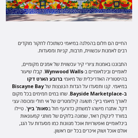
החיים הם חלום בהפלגה במיאמי כשתוכלו לחקור מוקדים
רבים לאמנות עכשווית, תרבות, קניות ומסעדות.
התבוננו באמנות ציורי קיר עכשווית של אמנים מקומיים,
לאומיים ובינלאומיים ב-
Wynwood Walls
. קבלו שיעור
בהיסטוריה האדריכלית של מיאמי
ברובע הארט דקו
במיאמי. קנו ותסעדו על הגדות הנוצצות של
Biscayne Bay
ב-Bayside Marketplace
. שחו במים חמימים בכל מקום
לאורך מיאמי ביץ': תשעה קילומטרים של אי חולי ומכוסה עצי
דקל. אתגרו מישהו למשחק כדורעף חול ב
סאות' ביץ
'. טיילו
במורד לינקולן רואד, שמונה בלוקים של מותגי קמעונאות
בינלאומיים ואפשרויות אוכל מגוונות כמו מסעדות על הגג,
אולם אוכל ושוק איכרים בכל יום ראשון.