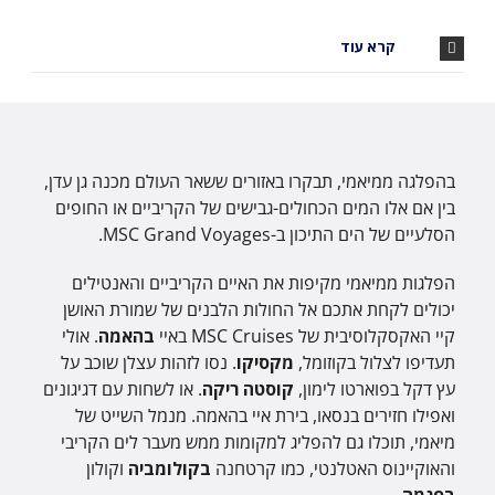
קרא עוד
בהפלגה ממיאמי, תבקרו באזורים ששאר העולם מכנה גן עדן,
בין אם אלו המים הכחולים-גבישים של הקריביים או החופים
הסלעיים של הים התיכון ב-MSC Grand Voyages.
הפלגות ממיאמי מקיפות את האיים הקריביים והאנטילים
יכולים לקחת אתכם אל החולות הלבנים של שמורת האושן
קיי האקסקלוסיבית של MSC Cruises באיי
בהאמה
. אולי
תעדיפו לצלול בקוזומל,
מקסיקו
. נסו לזהות עצלן שוכב על
עץ דקל בפוארטו לימון,
קוסטה ריקה
. או לשחות עם דגיגונים
ואפילו חזירים בנסאו, בירת איי בהאמה. מנמל השייט של
מיאמי, תוכלו גם להפליג למקומות ממש מעבר לים הקריבי
והאוקיינוס ​​האטלנטי, כמו קרטחנה
בקולומביה
וקולון