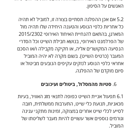
האנשים על הסיפון.
5.2 אם אכן ההפלגה תסתיים בצורה זו, למוביל לא תהיה
כל אחריות כלפי הנוסע והטענה היחידה שלו תהיה מול
המארגן, בהתאם להנחיית האיחוד האירופי 2015/2302
של הפרלמנט האירופי, בנושא חבילת השייט וכל הסדרי
הנסיעה המקושרים אליה, או חקיקה מקבילה ו/או הסכם
המעבר (כרטיס השייט). בשום מקרה לא יהיה המוביל
אחראי כלפי הנוסע לנזקים עקיפים הנובעים מביטול או
סיום מוקדם של ההפלגה.
סטיות מהמסלול, ביטולים ועיכובים
6.1 תפעול אניית השייט כפופה לתנאי מזג האוויר, בעיות
מכאניות, תנועת כלי שייט, התערבות ממשלתית, חובה
לסייע לכלי שייט אחרים במצוקה, זמינות מתקני עגינה
וגורמים נוספים אשר עשויים להיות מעבר לשליטתו של
המוביל.