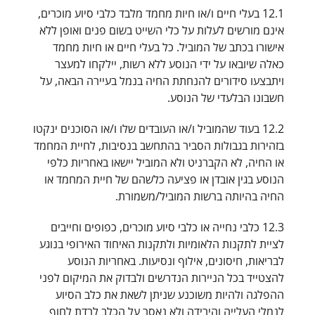
12.1 בעלי חיים ו/או חיות מחמד מלבד כלבי סיוע מוכרים,
אינם מורשים לעלות על כלי השייט בשום פנים ואופן ללא
אישורו בכתב של המוביל. כל בעלי חיים או חיות מחמד
כאלה שיובאו על ידי הנוסע ללא רשות, יילקחו למעצר
ויתבצעו סידורים להנחתת החיה בנמל בעיירה הבאה, על
חשבונו הבלעדי של הנוסע.
12.2 בעוד שהמוביל ו/או העובדים שלו ו/או הסוכנים ינקטו
בזהירות בגבולות הסביר בהתחשב בנסיבות, לחיית המחמד
או החיה, לא הקברניט ולא המוביל יישאו באחריות כלפי
הנוסע בגין אובדן או פציעה כלשהם של חיית המחמד או
החיה בהיותה ברשות המוביל/משמורת.
12.3 כלבי נחייה או כלבי סיוע מוכרים, כפופים וחייבים
לציית לתקנות הלאומיות ולתקנות האיחוד האירופי בנוגע
לבריאות, חיסונים, אילוף ונסיעות. באחריות הנוסע
להצטייד בכל הניירות הנדרשים ולבדוק את המיקום לפני
ההפלגה ולהיות משוכנע שניתן לשאת את כלב הסיוע
לנמלי העלייה והירידה ולא נאסר על הכלב לרדת לחוף