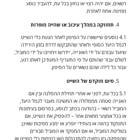
רשאים, אם יהיה רצוי או נחוץ בכל עת, להעביר נוסע
ממיטה אחת לאחרת.
תחזוקה במהלך עיכוב או שהייה מופרזת
4.1 נוסעים שיישארו על הסיפון לאחר הגעת כלי השייט
לנמל היעד הסופי ולאחר שהתבקשו לרדת בזמן הירידה
שיועד עבורם על ידי האונייה, יידרשו ויחוייבו על ידי המוביל,
לשלם עבור שהותם על פי התעריף המעודכן לאותו רגע,
עבור כל לילה שהם נשארים על הסיפון.
סיום מוקדם של השייט
5.1 בכל עת, לפני או אחרי תחילת ההפלגה ובין אם
האנייה סטתה ממסלולה או המשיכה מעבר לנמל היעד,
המוביל רשאי – בהודעה בכתב לנוסע, בפרסום בעיתונות
או בכל אמצעי מתאים אחר – להפסיק את השייט, אם
התפקוד בהווה או בעתידי יופרע או ימנע מסיבות שאינן
בשליטת המוביל, או אם המפקד או המוביל סבורים
שהפסקה כזו נחוצה להתנהלות ו/או בטיחות כלי השייט או