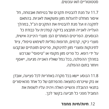
סטטוטוריים ו/או עונשים.
11.7 על מנת להבטיח תקנים של בטיחות ואבטחה, חל
איסור מוחלט להעלות מזון ומשקאות לאניות. בהתאם
לתקנה זו ועל מנת להבטיח את התקנים הנ"ל, במהלך
העלייה לאנייה תתבצע בדיקה קפדנית על כבודת כל
הנוסעים. הפריטים המותרים הם: מוצרי היגיינה אישית,
מוצרי ניקוי, קרמים, תרופות נוזליות לשימוש טיפולי, ציוד
לתינוקות ומוצרי מזון לתינוקות, פריטים תזונתיים שנקבעו
על ידי רופא. כל פריט מזון מקומי או "טיפוסי" שנרכש
במהלך ההפלגה, בכל נמל שאליו האנייה מגיעה, ייאסף
ויוחזר בתום ההפלגה.
11.8 הנוסע יישא בכל מקרה באחריות לכל פציעה, אובדן
או נזק שייגרמו כתוצאה מהפרתם של כל אחד מהאיסורים
בתנאי ההובלה והשייט האלה ויהיה עליו לשפות את
המוביל מפני כל תביעה בקשר לכך.
חיות/חיות מחמד