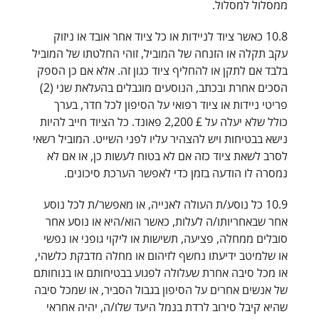
ממסלול למסלול.
10.8 כאשר ציוד לניידות או כל ציוד אחר אובד או ניזוק
עקב תקלה או הזנחה של המוביל, זוהי החלטתו של המוביל
בלבד אם לתקן או להחליף ציוד כגון זה. אלא אם כן הספק
הסכים אחרת ובכתב, הנוסעים מוגבלים בהעלאת שני (2)
פריטי ניידות או ציוד רפואי על הסיפון לכל חדר, בערך
כולל שלא יעלה על £ 2,200 פאונד. כל הציוד חייב להיות
נישא בבטיחות ויש להצהיר עליו לפני השייט. המוביל רשאי
לסרב לשאת ציוד כזה אם לא בטוח לעשות כן, או אם לא
נמסרה לו הודעה בזמן כדי לאפשר הערכת סיכונים.
10.9 כל נוסע/ת העולה לאנייה, או מאפשר/ת לכל נוסע
אחר שבאחריותו/ה לעלות, כאשר הוא/היא או נוסע אחר
סובלים ממחלה, פציעה, תשישות או ליקוי גופני או נפשי
או שלמיטב ידיעתו נחשף לזיהום או מחלה מדבקת כלשהי,
או מכל סיבה אחרת שעלולה לפגוע בבטיחותם או בנוחותם
של אנשים אחרים על הסיפון בגבול הסביר, או שמכל סיבה
שהיא קיבל סירוב לרדת בנמל היעד שלו/ה, יהיה אחראי