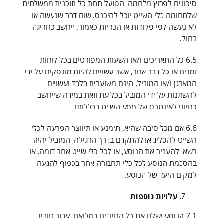
סיכונים לפרוץ מלחמה, הפועל תחת כל תוכנית ממשלתית
שלתחומה כלי השייט יוכל להיכנס. שום דבר שנעשה או
לא נעשה לפי פקודות או הנחיות כאמור, ייחשב כחריגה
בחוק.
6.5 כל התאריכים ו/או השעות המפורטים בכל לוחות
זמנים או כל דבר אחר, אשר עשויים להיות מונפקים על ידי
המארגן ו/או המוביל, הינם משוערים בלבד ועשויים
להשתנות על ידי המוביל בכל עת וזאת במידה שייחשב
כחיוני לאינטרס של מסע השייט בכללותו.
6.6 אם מכל סיבה שהיא, תימנע או תיווצר הפרעה לכלי
השייט להפליג או להתקדם בדרך הרגילה, המוביל יהיה
רשאי להעביר את הנוסע, או לכל כלי שייט אחר דומה, או
בהסכמת הנוסע לכל כלי תחבורה אחר בכפוף להגעה
למקום היעד של הנוסע.
עלויות נוספות
7.1 הנוסע ישלם את כל החיובים במלואם, עבור טובין