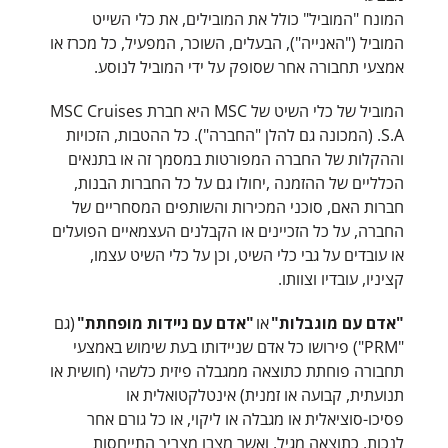
המונח "המוביל" כולל את המובילים, את כלי השייט
המוביל ("האנייה"), הבעלים, השוכר, המפעיל, כל מכרז או
אמצעי תחבורה אחר שסופק על ידי המוביל לנוסע.
המוביל של כלי השיט של MSC היא חברת MSC Cruises
S.A. (המכונה גם להלן "החברה"). כל ההטבות, הזכויות
וההקלות של החברה המפורטות במסמך זה או בתנאים
הכלליים של ההזמנה ,יחולו גם על כל החברות הבנות,
חברות האם, סוכני המכירות והשותפים המסחריים של
החברה, על כל הזכיינים או הקבלנים העצמאיים הפועלים
או עובדים על גבי כלי השיט, וכן על כלי השיט עצמו,
קציניו, עובדיו וצוותו.
"אדם עם מוגבלות"
או
"אדם עם ניידות מופחתת"
(גם
"PRM") פירושו כל אדם שניידותו בעת שימוש באמצעי
תחבורה פוחתת כתוצאה ממגבלה פיזית כלשהי (חושית או
תנועתית, קבועה או זמנית) אינטלקטואלית או
פסיכו-סוציאלית או מגבלה או ליקוי, או כל גורם אחר
לנכות, כתוצאה מגיל, ואשר מצבו מצריך התייחסות