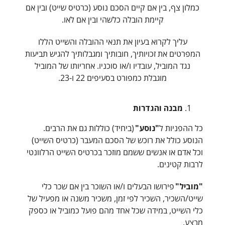
כמלון צף, בין אם קיים הסכם נוסע (כרטיס שייט) ובין אם
קיימת הובלה כלשהי ובין אם לאו.
עליך לקרוא בעיון את תנאי ההובלה והשייט הללו
המפרטים את זכויותיך, חובותיך ומגבלותיך להגיש תביעות
נגד המוביל, עובדיו ו/או סוכניו. אחריותו של המוביל
מוגבלת כמפורט בסעיפים 22 ו-23.
מבנה והגדרות
כל ההפניות ל
"נוסע"
(ביחיד) כוללות גם את הרבים.
הנוסע כולל את רוכש של הסכם המעבר (כרטיס השייט)
וכל אדם או אנשים ששמם מוזכר בכרטיס השייט הרלוונטי
לרבות קטינים.
"מוביל"
פירושו הבעלים ו/או השוכר בין אם שכר כלי
שייט/השכיר, השכיר לפי זמן, משכיר משנה או מפעיל של
כלי השייט, במידה שכל אחד מהם פועל כמוביל או כספק
מבצע.