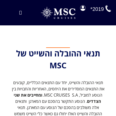
לג
תוכן
2019*
Toggle
Navigation
הפלגות במבצע
הפלגות שלנו
תנאי ההובלה והשייט של
על הסיפון
MSC
ניהול הזמנה
EXPLORA JOURNEYS
תנאי ההובלה והשייט, יחד עם התנאים הכלליים, קובעים
את התנאים המסדירים את היחסים, האחריות והחבויות בין
הנוסע למוביל, MSC CRUISES S.A.
ומחייבים את שני
הצדדים
. הנוסע התקשר בהסכם עם המארגן ותנאים
אלה משולבים בהסכם של הנוסע עם המארגן. תנאי
ההובלה והשייט האלו יחולו גם כאשר כלי השייט משמש