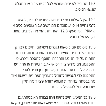
19.3 המוביל לא יהיה אחראי לכל רכוש שביר או מתכלה
שנשא הנוסע.
19.4 אין להעלות בעלי חיים או ציפורים לסיפון, למעט
כלבי נחייה או סיוע מוכרים המורשים עבור נוסעים נכים או
ל-PRM, לפי סעיף 12.3. האחריות המלאה לכלבים מסוג
זה, היא על הנוסע.
19.5 נוסעים עם כיסאות גלגלים משלהם, חייבים לבדוק
זמינות של חדרים מתאימים בעת ההזמנה, ונספח בכתב
החתום על ידי הנוסע והחברה יתווסף להסכם ולכרטיס
ההפלגה. אם נדרש ציוד רפואי – עבור ניידות או אחר, יש
להודיע על כך בעת ההזמנה, או תוך זמן סביר לפני
ההפלגה כדי לאפשר למוביל להעריך האם ניתן לשאת ציוד
כזה בבטחה. באחריות הנוסע לוודא שציוד כזה תקין
ושהנוסע יכול להפעיל ציוד כזה.
19.6 כל המטען חייב להיות ארוז בצורה מאובטחת עם
תווית זיהוי ברורה. המוביל לא יישא באחריות לאובדן, נזק או