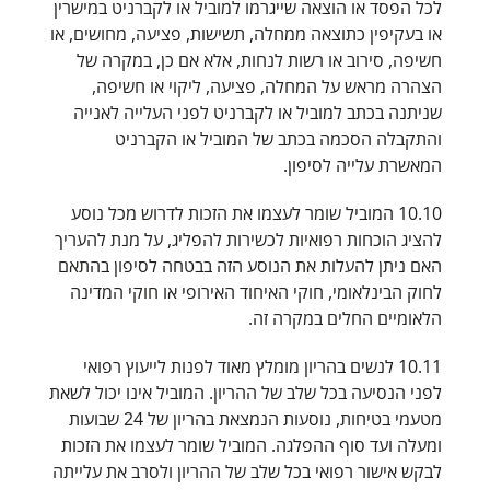
לכל הפסד או הוצאה שייגרמו למוביל או לקברניט במישרין
או בעקיפין כתוצאה ממחלה, תשישות, פציעה, מחושים, או
חשיפה, סירוב או רשות לנחות, אלא אם כן, במקרה של
הצהרה מראש על המחלה, פציעה, ליקוי או חשיפה,
שניתנה בכתב למוביל או לקברניט לפני העלייה לאנייה
והתקבלה הסכמה בכתב של המוביל או הקברניט
המאשרת עלייה לסיפון.
10.10 המוביל שומר לעצמו את הזכות לדרוש מכל נוסע
להציג הוכחות רפואיות לכשירות להפליג, על מנת להעריך
האם ניתן להעלות את הנוסע הזה בבטחה לסיפון בהתאם
לחוק הבינלאומי, חוקי האיחוד האירופי או חוקי המדינה
הלאומיים החלים במקרה זה.
10.11 לנשים בהריון מומלץ מאוד לפנות לייעוץ רפואי
לפני הנסיעה בכל שלב של ההריון. המוביל אינו יכול לשאת
מטעמי בטיחות, נוסעות הנמצאת בהריון של 24 שבועות
ומעלה ועד סוף ההפלגה. המוביל שומר לעצמו את הזכות
לבקש אישור רפואי בכל שלב של ההריון ולסרב את עלייתה