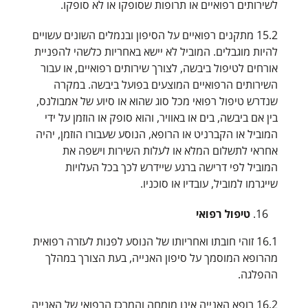
לשירותים רפואיים או תרופות שסופקו או לא סופקו.
15.2 מתקנים רפואיים על הסיפון ובנמלים השונים עשויים
להיות מוגבלים. המוביל לא יישא באחריות כלשהי להפניית
אורחים לטיפול ביבשה, לצורך שירותים רפואיים, או עבור
השירותים הרפואיים המוצעים בפועל ביבשה. במקרה
שנדרש טיפול רפואי מכל סוג שהוא או סיוע של אמבולנס,
בין אם ביבשה, בים או באוויר, והוא סופק או הוזמן על ידי
המוביל או הקברניט או הרופא, הנוסע שעבורו הוזמן, יהיה
אחראי לתשלום המלא או לעלות השירות וישפה את
המוביל לפי דרישה ברגע שיידרש לכך בכל העלויות
שייגרמו למוביל, עובדיו או סוכניו.
טיפול רפואי
16.1 זוהי חובתו ואחריותו של הנוסע לפנות לעזרה רפואית
מהרופא המוסמך על סיפון האנייה, בעת הצורך במהלך
ההפלגה.
16.2 רופא האנייה אינו מומחה והמרכז הרפואי של האנייה