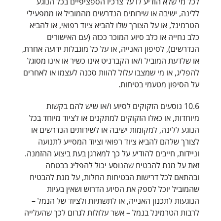
לכל מי שלא הודיע לו על צרכיו הספציפיים בכל הנוגע
ללינה, ישיבה או שירותים הנדרשים מהמוביל או ממפעילי
הטרמינל, או על הצורך שלו להביא ציוד רפואי, או להביא
כלב נחייה או כלב סיוע המוכר ככזה (עם האישורים
הנדרשים), לסיפון האנייה, או על כל מוגבלות ידועה אחרת,
או שלדעת המוביל ו/או הקברניט אינו כשיר או אינו מסוגל
להפליג, או מי שמצבו עלול להוות סכנה לעצמו או לאחרים
על הסיפון מטעמי בטיחות.
10.6 נוסעים הזקוקים לסיוע ו/או שיש להם בקשות
מיוחדות, או כאלו הזקוקים למתקנים או לציוד מיוחד בכל
הנוגע ללינה, למקומות ישיבה או לשירותים הנדרשים או
לצורך שלהם להביא ציוד רפואי וציוד המסייע לתנועה
וניידות, חייבים להודיע על כך למארגן בעת ביצוע ההזמנה.
זאת על מנת להבטיח שהנוסע יכול להפליג בבטחה
ובהתאם לכל דרישות הבטיחות החלות, על מנת להבטיח
שהמוביל יוכל לספק את הסיוע הדרוש ושאין בעיות
הנוגעות לתכנון האנייה, או לתשתיות ולציוד של הנמל –
לרבות הטרמינל בנמל – אשר עלולות לגרום לכך שהעלייה