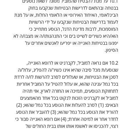
10.1 על מנת להבטיח שהמוביל מסוגל לשאת נוסעים
בבטחה ובהתאם לדרישות הבטיחות שנקבעו בחוק
הבינלאומי, האיחוד האירופי או הלאומי החלות, או על מנת
לעמוד בדרישות הבטיחות שנקבעו על ידי הרשויות
המוסמכות, לרבות מדינת הדגל, הנוסע מתחייב כי
הוא/היא כשירים לשייט בים וכי התנהגותו/ה או מצבו/ה לא
יפגעו בבטיחות האנייה או יפריעו לאנשים אחרים על
הסיפון.
10.2 אם נראה למוביל, לקברניט או לרופא האנייה,
שנוסע/ת מכל סיבה שהיא אינו כשיר/ה להפליג, עלול/ה
לסכן את הבטיחות, או שעלולים לסרב להרשות לו/ה לרדת
בכל נמל עגינה שהוא, או עלול להטיל על המוביל אחריות
לתחזוקת הנוסעים, תמיכה או החזרה לארץ, אזי תהיה
למוביל או לקברניט הזכות לנקוט בכל אחד מהאמצעים
הבאים: (1) לסרב להעלות את הנוסע בכל נמל שהוא; (2)
להוריד את הנוסע בכל נמל שהוא; (3) להעביר את הנוסע
לחדר אחר או למיטה אחרת; (4) אם רופא האנייה סבור כי
רצוי, להכניסו או לאשפז אותו אותו בבית החולים של