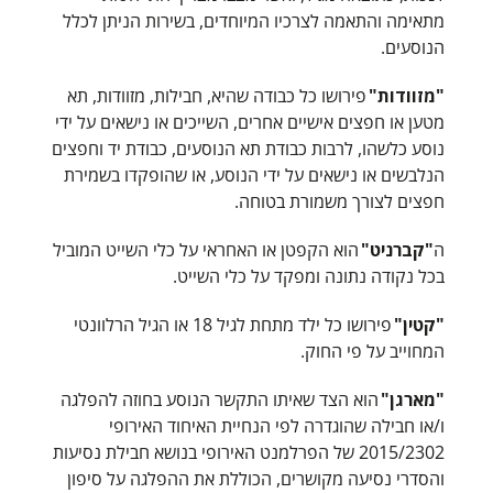
מתאימה והתאמה לצרכיו המיוחדים, בשירות הניתן לכלל
הנוסעים.
"מזוודות"
פירושו כל כבודה שהיא, חבילות, מזוודות, תא
מטען או חפצים אישיים אחרים, השייכים או נישאים על ידי
נוסע כלשהו, לרבות כבודת תא הנוסעים, כבודת יד וחפצים
הנלבשים או נישאים על ידי הנוסע, או שהופקדו בשמירת
חפצים לצורך משמורת בטוחה.
ה
"קברניט"
הוא הקפטן או האחראי על כלי השייט המוביל
בכל נקודה נתונה ומפקד על כלי השייט.
"קטין"
פירושו כל ילד מתחת לגיל 18 או הגיל הרלוונטי
המחוייב על פי החוק.
"מארגן"
הוא הצד שאיתו התקשר הנוסע בחוזה להפלגה
ו/או חבילה שהוגדרה לפי הנחיית האיחוד האירופי
2015/2302 של הפרלמנט האירופי בנושא חבילת נסיעות
והסדרי נסיעה מקושרים, הכוללת את ההפלגה על סיפון