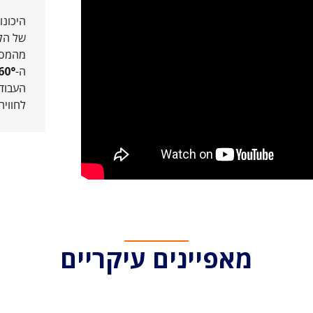
היכונו
של הל
מהמסעד
ה-
60°
העבוד
לחוויה
מאפיינים עיקריים