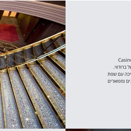
M מתגאה בפיאצה אמיתית מאבן,בקזינו ונציאנו (Casino
יכה עם שפת
ם ומפוארים