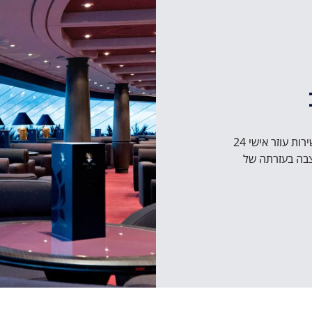
גלו את המועדון האקסקלוסיבי שהוא MSC Yacht Club עם שירות עוזר אישי 24
הסוויטה המלכותית סופיה לורן על סיפון 16 עוצבה בעזרתה של