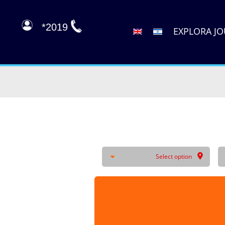
2019*
EXPLORA J
Select option