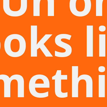
Uh o
ooks l
meth