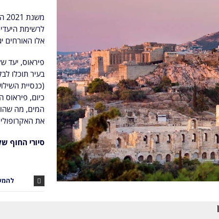
משנ
לרשימת היעדים בהם
אלו האורחים יג
בעיר תוכלו לב
(כנסיית השילו
כיום, פיראוס 
המים, מה שהופ
את האקרופוליס
סיורי החוף של C Cruises
להמש