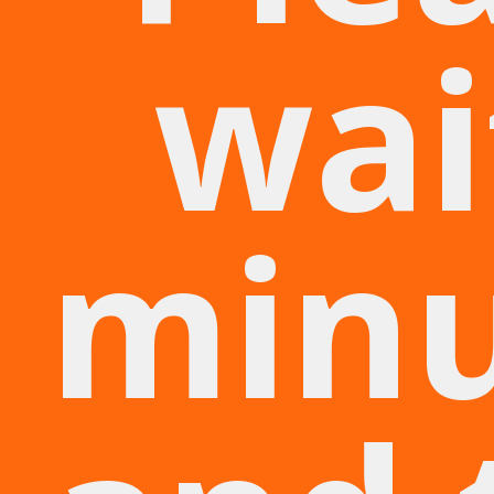
wai
min