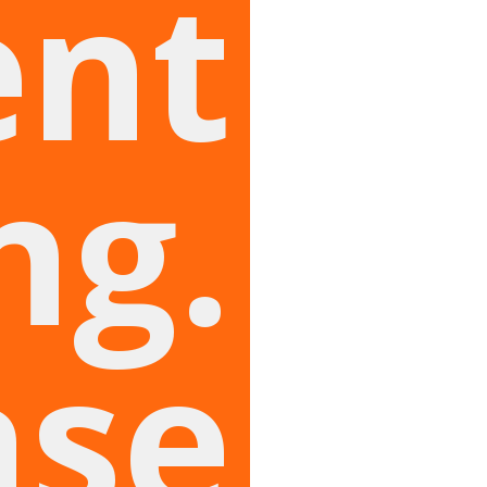
nt
ng.
ase