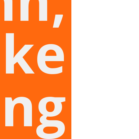
hh,
ike
ing