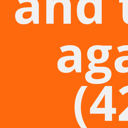
and 
ag
(4