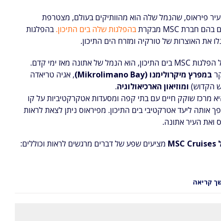
ת 2021 העיר פיראוס, שהנמל שלה הוא מהוותיקים בעולם, מצטרפת
 חברת MSC מבקרת
בהפלגות שלה בים התיכון.
בהפלגות
לו את האוצרות של טורקיה ומזרח הים התיכון.
פיראוס, יעד של הפלגות MSC בים התיכון, הוא הנמל של אתונה מאז ימי קדם.
קר
במפרץ מיקרולימנו (Mikrolimano Bay)
, אגיה טריאדה
ש הקדוש)
ומוזיאון הארכיאולוגיה
.
היא מרכז שוקק חיים עם בתי קפה ומסעדות אטקרקטיביות על קו
ך אותה ליעד אטרקטיבי בים התיכון. מפיראוס ניתן לצאת לראות
 ואת העיר אתונה.
MS
מציעים שפע של דברים מרגשים לראות וכוללים:
ך קריאה