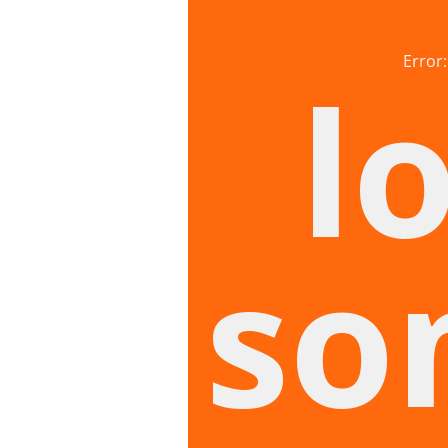
Error:
l
so