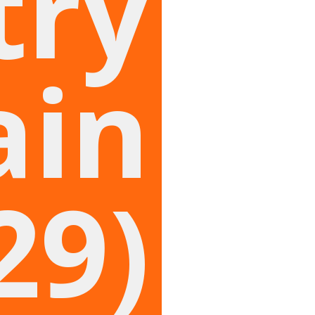
try
ain
29)