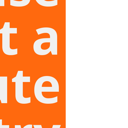
t a
ute