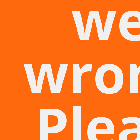
we
wro
Ple