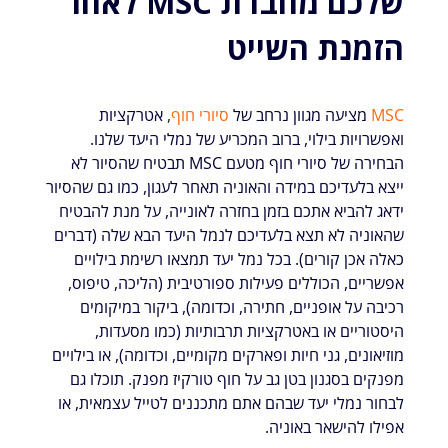
שלכם מחברת MSC לאחר
הזמנת השייט
MSC
מציעה מגוון נרחב של
סיורי חוף
,
אטרקציות
ואפשרויות בילוי, ברוב המכריע של נמלי היעד שלנו.
הבחירה של סיורי חוף מטעם MSC תבטיח שהסיור לא
ייצא בלעדיכם במידה והאוניה תאחר לעגון, כמו גם שהסיור
ידאג להביא אתכם בזמן בחזרה לאונייה, על מנת להבטיח
שהאוניה לא תצא בלעדיכם לנמל היעד הבא שלה (דברים
כאלה אכן קורים). בכל נמל יעד תמצאו רשימת בילויים
אפשריים, הכוללים פעילות ספורטיבית (הליכה, טיפוס,
רכיבה על אופניים, חתירה, וכדומה), ביקור במיקומים
היסטוריים או באטרקציות תרבותיות (כמו מסעדות,
מוזיאונים, גני חיות ופארקים מקומיים, וכדומה), או בילויים
מפנקים בסגנון בטן גב על חוף טורקיז מפנק. תוכלו גם
לבחור נמלי יעד שבהם אתם מתכננים לטייל עצמאית, או
אפילו להישאר באוניה.