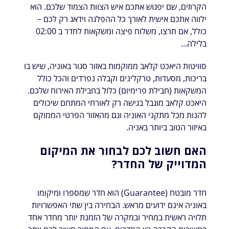
הקרוזים, שם יפגוש אתכם איש הצוות הצמוד שלכם. הוא
ילווה אתכם אישית לאורך כל ההפלגה וידאג רק לכם –
כולל, אם תרצו, משלוח פיצה ומשקאות לחדר ב 02:00
בלילה…
סוויטות היאכט קלאב ממוקמות באזור סגור באוניה, שיש בו
בריכות, מסעדות, טרקלינים וקבלה נפרדים והכל כולל
המשקאות (חבילת פרימיום) כלול בחבילת האירוח שלכם.
היאכט קלאב מוגבל בגישה רק לאורחי המתחם שיכולים
להנות מכל מתקני האוניה וגם מהאזור הפרטי הממוקם
באיזור הטוב ביותר באניה.
האם חשוב לכם לבחור את המיקום
המדוייק של החדר?
חדר מובטח (Guarantee) הוא חדר שמספרו ומיקומו
באוניה אינם ידועים מראש. הבחירה בין שתי האפשרויות
תלויה ראשית במחיר ובמקרה של הזמנת יותר מחדר אחד