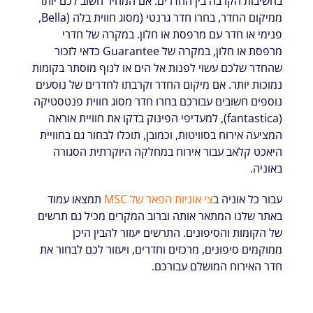
בחשיבות הקרבה בין החדרים. אם המחיר חשוב לכם יותר
ממיקום החדר, בחרו חדר גרנטי (מסוג חווית בלה (Bella,
פנימי או חדר עם מרפסת או חלון. במקרה של חדרי
מרפסת או חלון, במקרה של Guarantee כדאי לזכור
שהחדר שלכם עשוי לפנות אל הים או לנוף מוסתר בקומות
נמוכות יותר. אם מיקום החדר וקרבתו לחדרים של נוסעים
נוספים חשובים עבורכם בחרו חדר מסוג חווית פנטסטיקה
(fantastica), למעדיפי הפינוק בדקו את חוויית אוראה
המציעה אירוח בסוויטות, וכמובן, תוכלו לבחור גם בחוויית
היאכט קלאב עבור אירוח במחלקה היוקרתית הסגורה
באוניה.
עבור כל אוניה
ב
צי אוניות הפאר של MSC
תמצאו עמוד
באתר שלנו המתאר אותה וברוב המקרים מכיל גם תרשים
של הקומות והסיפונים. התרשים יעזור להבין היכן
ממוקמים סיפונים, מרכזים וחדרים, ויעזור לכם לבחור את
חדר האירוח המושלם עבורכם.