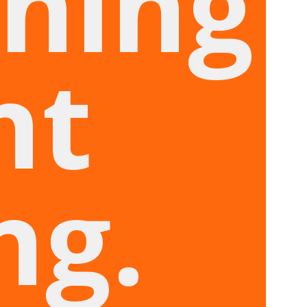
hing
nt
ng.