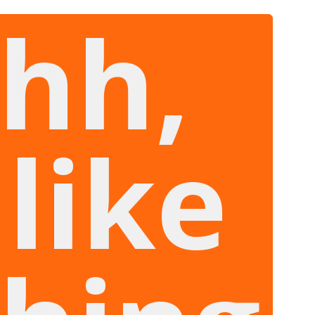
hh,
like