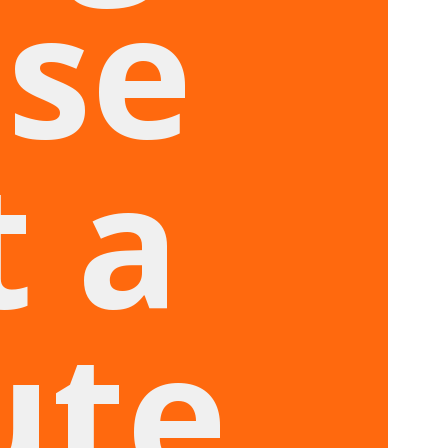
ase
t a
ute