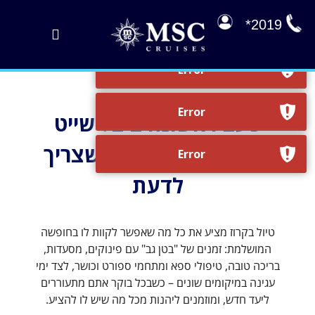
לג
תוכן
2019*
Error
Toggle
Navigation
Error
הפלגות במבצע
פעם ראשונה בים? שייט
הפלגות שלנו
למתחילים – כל מה שצריך
על הסיפון
ניהול הזמנה
לדעת
EXPLORA JOURNEYS
טיול בקרוז מציע את כל מה שאפשר לקוות לו בחופשה
המושלמת: זמנים של "בטן גב" עם פינוקים, מסעדות,
בריכה טובה, טיפולי ספא ומתחמי ספורט וכושר, לצד ימי
עגינה במיקומים שונים – כשבכל בוקר אתם מתעוררים
ליעד חדש, ומוזמנים ליהנות מכל מה שיש לו להציע.