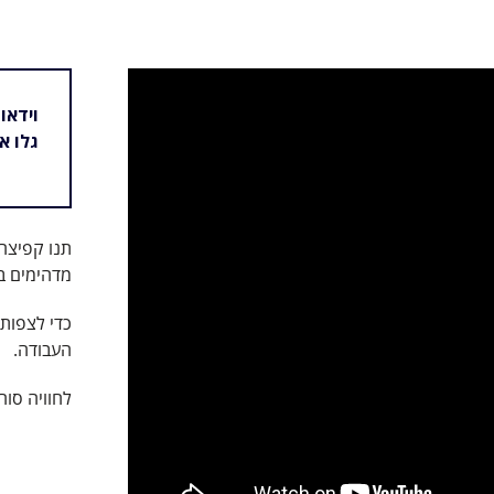
וידאו 360°
גלו את חוויית MSC היי
תנו קפיצה
מדהימים ב
כדי לצפות 
העבודה.
לחוויה סוחפ