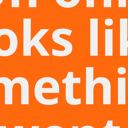
oks l
meth