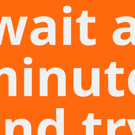
wait 
minut
nd tr