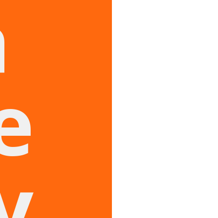
a
e
y