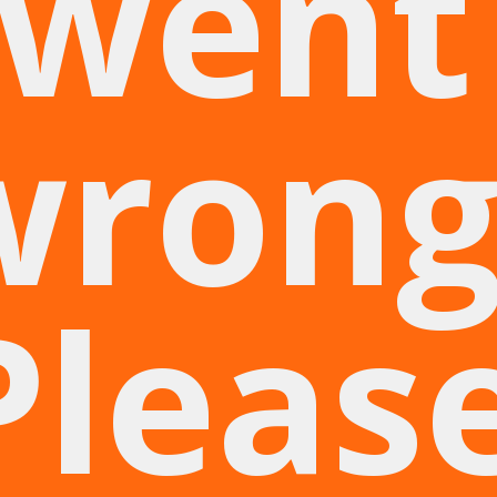
went
wrong
Pleas