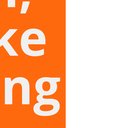
ike
ing