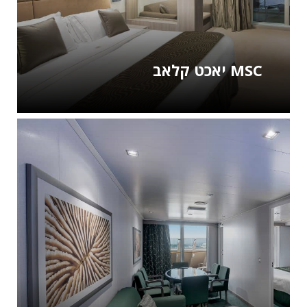
יאכט קלאב MSC