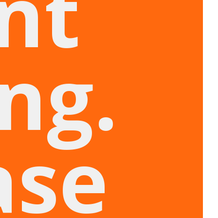
nt
ng.
ase