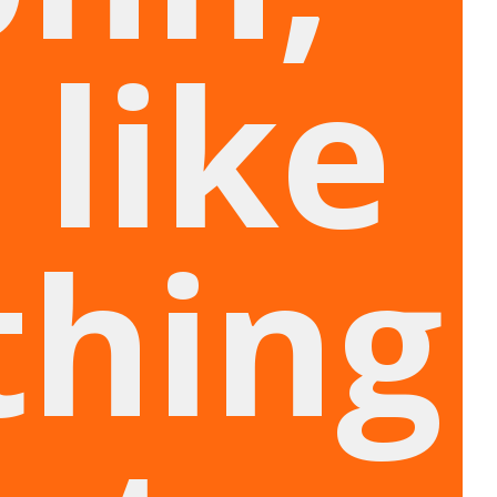
 like
hing