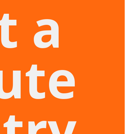
t a
ute
try