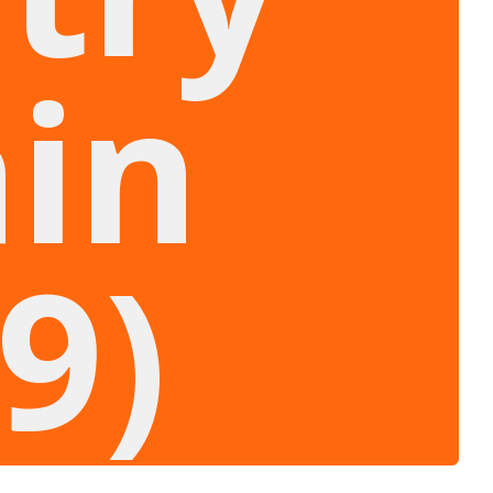
in
9)