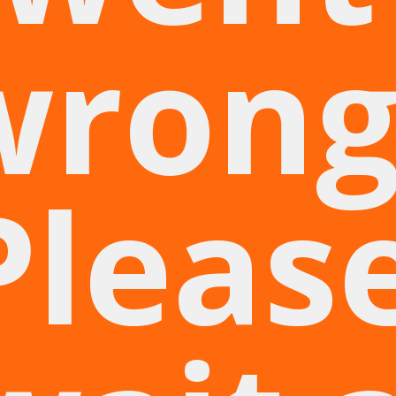
wrong
Pleas