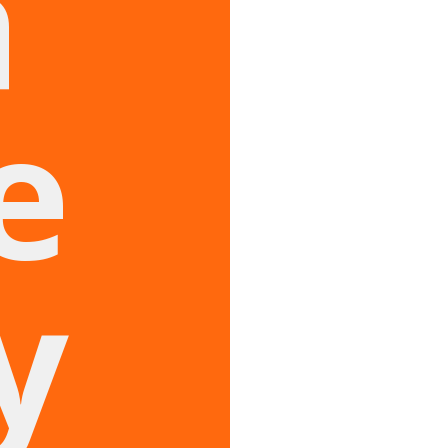
a
e
y