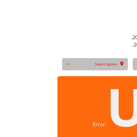
Select option
U
Error: