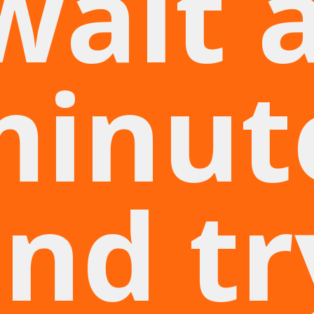
wait 
minut
nd tr