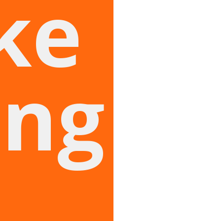
ike
ing