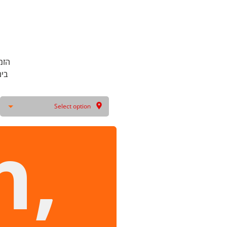
הזמינו א
בים התיכון
Select option
h,