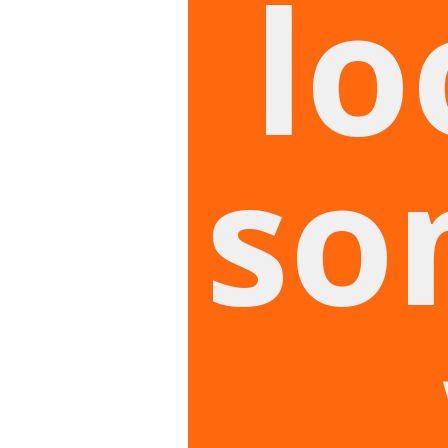
lo
so