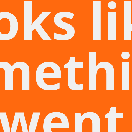
oks l
meth
went