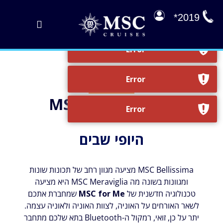
לג
תוכן
2019*
Toggle
Navigation
הפלגות במבצע
הפלגות שלנו
MSC BELLISSIMA
על הסיפון
ניהול הזמנה
היופי שבים
EXPLORA JOURNEYS
MSC Bellissima מציעה מגוון רחב של תכונות שונות
ומגוונות בשונה מה MSC Meraviglia היא מציעה
טכנולוגיה חדשנית של
MSC for Me
שמחברת אתכם
לשאר האורחים על האוניה, לצוות האוניה ולאוניה עצמה.
יתר על כן, זואי, רמקול ה-Bluetooth בתא שלכם מתחבר