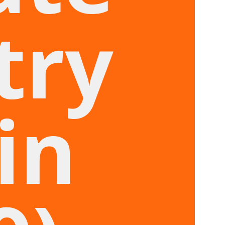
try
in