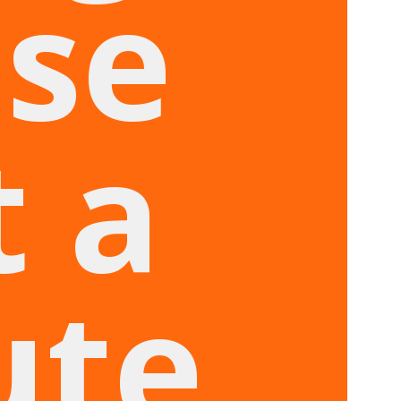
ase
t a
ute