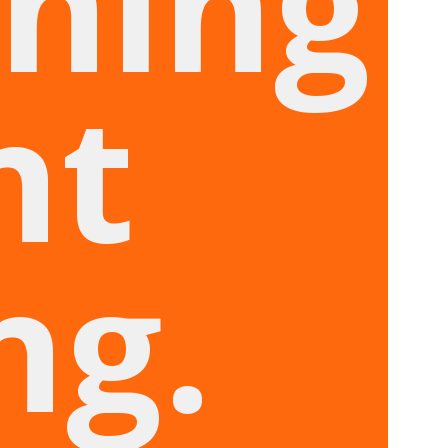
hing
nt
ng.