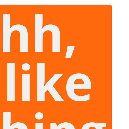
hh,
like