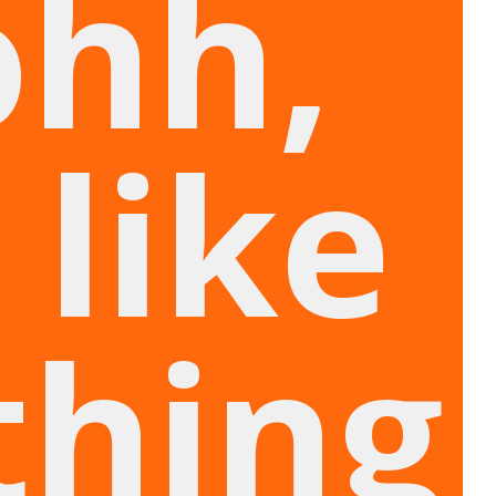
ohh,
 like
hing