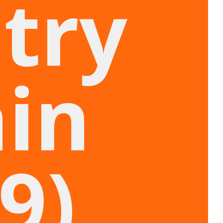
try
in
9)