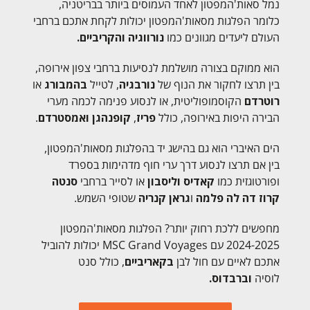
נמל סאות'המפטון לאחד העמוסים ביותר בבריטניה,
כלומר הפלגות מסאות'המפטון יכולות לקחת אתכם ברחבי
העולם ליעדים מגוונים כמו
נורווגיה והקריביים.
הוא ממוקם בצורה מושלמת לנסיעות ברחבי צפון אירופה,
בין תרצו לחקור את הנוף של
נורבגיה
, לטייל
בהמבורג
או
רוטרדם
הקוסמופוליטית, או לנסוע פנימה לכמה מערי
הבירה היפות באירופה, כולל
פריז
,
קופנהגן
ואמסטרדם
.
הים האיברי הוא גם בהישג יד בהפלגות מסאות'המפטון,
בין אם תרצו לנסוע דרך ערי חוף מדהימות בספרד
ופורטוגזית כמו
קאדיס וליסבון
או לסייר ברחבי
סנטה
קרוז דה לה פלמה
ו
גראן
קנריה
שטופי השמש.
מחפשים ללכת רחוק יותר? הפלגות מסאות'המפטון
2024-2025 עם MSC Grand Voyages יכולות להוביל
אתכם לאיים עם חול לבן
בקאריביים
, כולל סנט
לוסיה
וברבדוס.