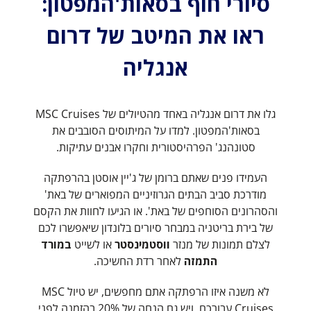
סיורי חוף בסאות'המפטון:
ראו את המיטב של דרום
אנגליה
גלו את דרום אנגליה באחד מהטיולים של MSC Cruises
בסאות'המפטון. למדו על המיתוסים הסובבים את
סטונהנג' הפרהיסטורית וחקרו אבנים עתיקות.
העמידו פנים שאתם ברומן של ג'יין אוסטן בהרפתקה
מודרכת סביב הבתים הגרוזיניים המפוארים של באת'
והסהרונים הסוחפים של באת'. או הגיעו לחוות את הקסם
של בירת בריטניה במבחר סיורים בלונדון שיאפשרו לכם
לצלם תמונות של מנזר
ווסטמינסטר
או לשייט
במורד
התמזה
לאחר רדת החשיכה.
לא משנה איזו הרפתקה אתם מחפשים, יש טיול MSC
Cruises עבורכם, ויש גם הנחה של 20% בהזמנה לפני