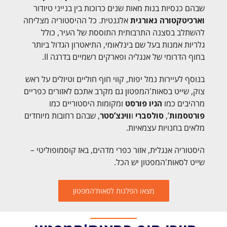
שבהם כנסיות בנות מאות שנים כרוכות בין בנייני טיודור
וארכיטקטורה גאורגית
אלגנטית. כל ההיסטוריה מצליחה
להשתלב בסצנה התרבותית התוססת של העיר, כולל
גלריות אמנות בעל שם בינלאומי, התיאטרון הגדול ביותר
בחוף הדרומי של אנגליה ופארקים רשמיים בדרגה II.
בנוסף לעיירות נמל יפות, קווי חוף חוליים וטיולים על ראש
צוק, שייט בסאות'המפטון גם מקרב אתכם לאזורים כפריים
מרהיבים כמו
הניו ​​פורסט
ומקומות היסטוריים כמו
פורטסמות
’,
סולסברי
ו
ווינצ’סטר
, שבהם רחובות מיוחדים
מלאים בחנויות עצמאיות.
היסטוריה אנגלית, אזור כפרי מדהים, באז קוסמופוליטי –
שייט לסאות'המפטון יש הכל.
מצאו הפלגות לסאות'המפטון