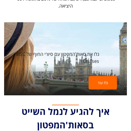
היציאה.
גלו את סאות'המפטון עם סיורי החוף של MSC
Cruises
גלו עוד
איך להגיע לנמל השייט
בסאות'המפטון