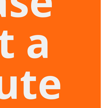
ase
t a
ute