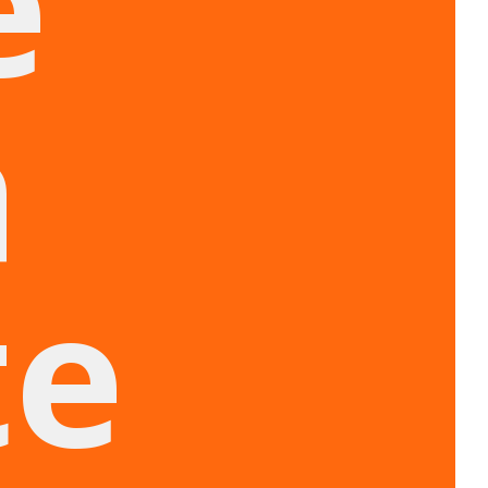
e
a
te