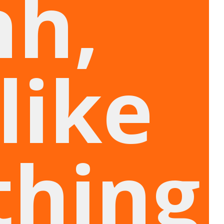
hh,
like
hing