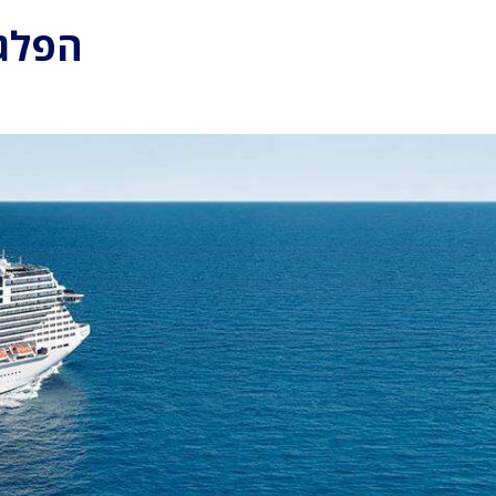
הפלגו