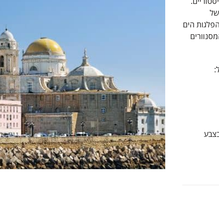
סטוריים.
של
דרלות עתיקות ועיר עתיקה מרתקת. היעד הזה של MSC בהפלגות הים
מסנוורים
MSC  כדי לטבול בצבע