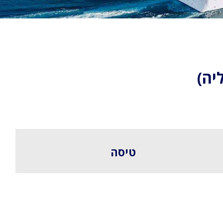
יה)
טיסה