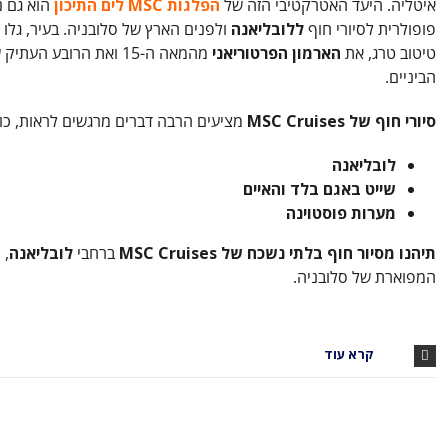
איטליה. היעד האטרקטיבי הזה של
הפלגות MSC לים התיכון
הוא גם 
פופולרית לסיורי חוף
ללובליאנה
ולפנים הארץ של סלובניה. בעיר, גלו 
טיטוב טרג, את
הארמון הפרטוריאני
מהמאה ה-15 ואת הרובע העתי
הביניים.
סיורי חוף של
MSC Cruises
מציעים הרבה דברים מרגשים לראות, כול
לובליאנה
שייט באגם בלד והאיים
מערות פוסטוינה
תיהנו מסיור חוף בלתי נשכח של
MSC Cruises
ברחבי
לובליאנה
, 
המפוארת של סלובניה.
קרא עוד