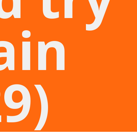
ain
29)