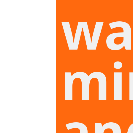
wa
mi
an