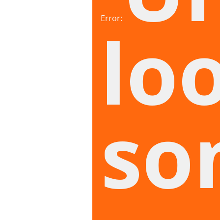
Error:
loo
so