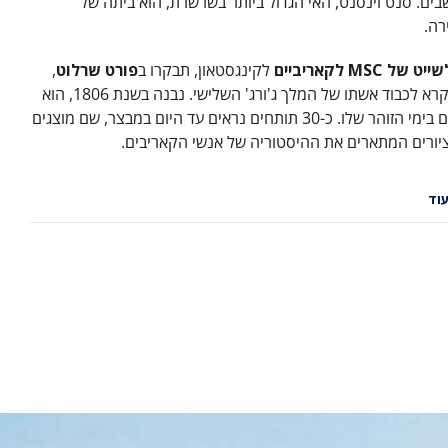
יושבים. סנט וינסנט, האי הגדול ביותר בשרשרת, הוא ביתה של
רה.
ייט של MSC לקאריביים
לקינגסטאון, תבקרו ב
פורט שרלוט
,
מוצב בריטי שנקרא לכבוד אשתו של המלך ג'ורג' השלישי. נבנה בשנת 1806, הוא
שיכן 600 חיילים בימי הזוהר שלו. כ-30 תותחים נראים עד היום במבצר, שם מוצגים
יורים המתארים את ההיסטוריה של אנשי הקאריבים.
וד