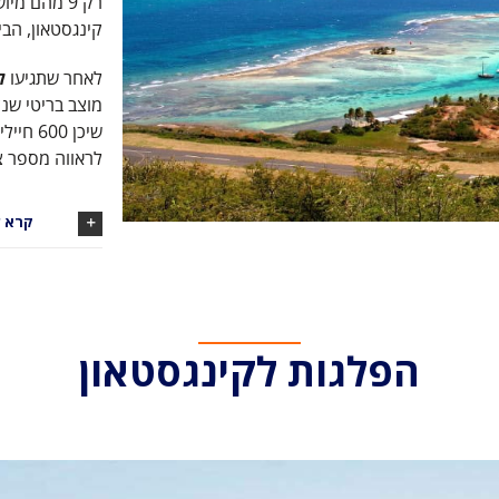
רק 9 מהם מ
קינגסטאון, הבי
לאחר שתגיעו
לש
לראווה מספר צ
קרא ע
הפלגות לקינגסטאון