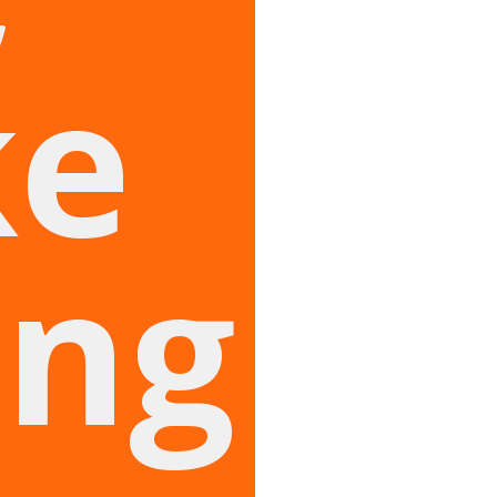
ke
ing