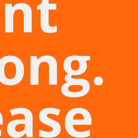
nt
ong.
ease