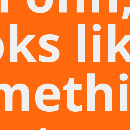
ks li
meth