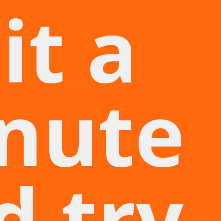
it a
nute
d try