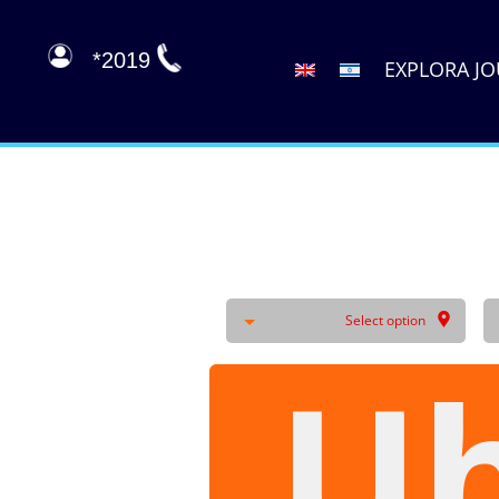
2019*
EXPLORA J
Select option
Uh