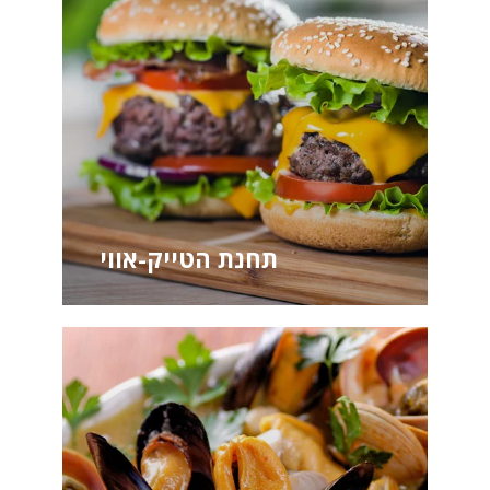
תחנת הטייק-אווי