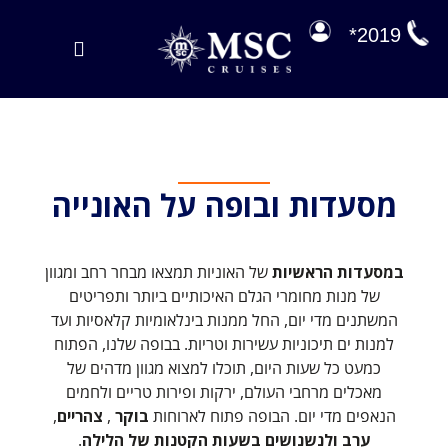
לג
תוכן
2019*
Toggle
Navigation
הפלגות במבצע
הפלגות שלנו
מסעדות ובופה על האונייה
על הסיפון
ניהול הזמנה
במסעדות
הראשיות
של האוניות תמצאו מבחר רחב ומגוון
EXPLORA JOURNEYS
של מנות מחומרי הגלם האיכותיים ביותר ותפריטים
המשתנים מדי יום, החל ממנות בינלאומיות קלאסיות ועד
למנות ים תיכוניות עשירות וטריות. בבופה שלנו, הפתוח
כמעט כל שעות היום, תוכלו למצוא מגוון מדהים של
מאכלים מרחבי העולם, ירקות ופירות טריים ולחמים
הנאפים מדי יום. הבופה פתוח לארוחות
בוקר
,
צהריים
,
ערב
ו
לנשנושים בשעות הקטנות של הלילה
.