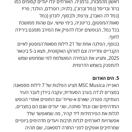
ראשון מהמבורג, גרמניה. האורחים יגלו יעדים קסומים כמו
ברוז' ובריסל (נמל זברוג'), בלגיה; רוטרדם, הולנד; פריז
(נמל לה האבר), צרפת; ולבסוף, לונדון (נמל
סאות'המפטון), בריטניה, בימי שישי. עם שהות ממושכת
בכל נמל, הנופשים יוכלו להפיק את המירב מזמנם בירידה
לחוף. ‎
בנוסף, הפלגה אחת של 21 לילות מסאות'המפטון לאיים
הקנריים ומדיירה וגם למרוקו האקזוטית, תצא ב-5 בינואר
2025, ותציע את הבחירה המושלמת למי שמחפש שמש
להתפנק בשמש הדרומית.
5. הים האדום
האנייה MSC Musica תציע הפלגות של 7 לילות מספאגה
במצרים לג'דה בערב הסעודית; עקבה בירדן לעבר העיר
העתיקה פטרה; שארם א-שייח' עם החופים ואתרי הנופש
המדהימים שבו ונמל סוחנה, שני יעדים שגם הם במצרים,
לגלות את הפירמידות ליד קהיר, מה שמאפשר שלל
אפשרויות לאורחים לגלות תרבות ויעדים מדהימים ביופיים
שמרחיבים אופקים לפני החזרה לספאגה, שם תהיה