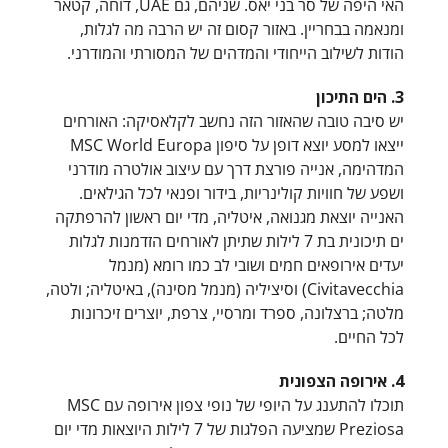
האי היפה של סר בני יאס. שניהם, גם UAE, דוחה, קטאר
ומנאמה בבחריין. באזור קסום זה יש הרבה מה לגלות,
הודות לשילוב הייחודי והמדהים של המסורתי והמודרני.
3. הים התיכון
יש סיבה טובה שהאזור הזה נחשב לקלאסיקה: האורחים
ייצאו למסע יוצא דופן על סיפון MSC World ‎Europa
המדהימה, אנייה פורצת דרך עם עיצוב אולטרה מודרני
ושפע של חוויות קולינריות, בידור ופנאי לכל הגילאים.
האנייה יוצאת מגנואה, איטליה, מדי יום ראשון להרפתקה
ים תיכונית בת 7 לילות שתיתן לאורחים הזדמנות לגלות
יעדים אירופאים חמים ושובי לב כמו רומא (מנמל
Civitavecchia) וסיציליה (מנמל מסינה), באיטליה; ולטה,
מלטה; ברצלונה, ספרד ומרסיי, צרפת, יוצרים זיכרונות
לכל החיים.
4. אירופה הצפונית
תוכלו להתענג על היופי של נופי צפון אירופה עם MSC
Preziosa שמציעה הפלגות של 7 לילות היוצאות מדי יום