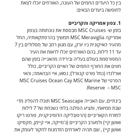
בין כל היעדים החמים של העונה, האורחים יוכלו לצאת
לחופשה ביעדים הבאים:
1. צפון אמריקה והקריביים
בזמן ש- MSC Cruises מבססת את נוכחותה בצפון
אמריקה MSC Meraviglia תמשיך בהרפתקאותיה, החל
מהעיר האיקונית ניו יורק, עם מגוון רחב של מסלולים בין 7
עד 11 לילות, בהם האורחים יוכלו לראות את העיר
המפורסמת בעולם בעליה ובירידה מהאנייה בזמן שהם
חווים את החורף החמים של האיים הקריביים, כולל
אורלנדו (נמל פורט קנוורל); נסאו, איי הבהאמה; והאי
הפרטי של MSC Cruises Ocean Cay MSC Marine
Reserve – ‎MSC.
בינתיים, עם האנייה MSC Seascape תוכלו להפליג מדי
שבת ממיאמי, ותציע הפלגה בלתי נשכחת של 7 לילות
למזרח הקאריביים (הרפובליקה הדומיניקנית, פורטו ריקו
ואושן קיי) ולמערב הקריביים (ג'מייקה, איי קיימן, מקסיקו
ואושן קיי) , שם תהיה לאורחים הזדמנות לחקור לעומק את