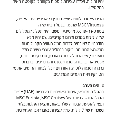
יהיו זמינות, ויכללו עצירות נוספות בקוזומל ובקוסטה מאיה,
במקסיקו.
הכינו עצמכם לחוויה יוצאת דופן בקאריביים עם האנייה,
MSC Virtuosa שתעגון בנמל הבית שלה
בפורט-דה-פרנס, מרטיניק. משם, היא תפליג למסלולים
של 7 לילות במרכז ודרום הקריביים, שם יהיו מלא
הזדמנויות לאורחים לברוח ממזג האוויר הקר וליהנות
מהשמש החמימה. ביקור בנמלים עוצרי נשימה כולל
גוואדלופ, איי הבתולה, סנט מארטן, סנט קיטס ונוויס,
אנטיגואה וברבודה, סנט וינסנט והגרנדינים, ברבדוס,
גרנדה וסנטה לוסיה, האורחים יוכלו לבחור החופים את מי
הטורקיז ויאת היעדים המרגיעים.‎
2. הים הערבי
בהפלגה מדובאי, איחוד האמירויות הערביות (UAE) אניית
הדגל החדשה ביותר של MSC Euribia ,MSC Cruises
תצא להופעת הבכורה שלה באזור, ותציע הפלגות בלתי
נשכחות של 7 לילות, כולל עצירות באבו דאבי העתידנית,