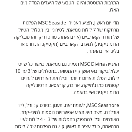
התרבות התוססת והיופי הטבעי של היעדים המדהימים
האלו.
מדי יום ראשון, תציע האנייה MSC Seaside הפלגות
מרתקות של 7 לילות ממיאמי, לסירוגין בין מסלולי הטיול
של מזרח הקאריביים (איי בהאמה, פורטו ריקו והרפובליקה
הדומיניקנית) למערב הקאריביים (מקסיקו, הונדורס או
בליז, ואיי בהאמה.
האנייה MSC Divina תפליג גם ממיאמי, כאשר כל שייט
יכלול ביקור באי אושן קיי המפואר, במסלולים של 3 עד 10
לילות. הפלגות ארוכות יותר יובילו את האורחים ליעדים
קסומים כמו ג'מייקה, ארובה, קוראסאו, הרפובליקה
הדומיניקנית ואיי בהאמה.
MSC Seashore, לעומת זאת, תעגון בפורט קנוורל, ליד
אורלנדו, משם היא תציע אפשרויות נוספות למיני-קרוז.
האורחים יוכלו להתפנק בהפלגות של 3 ו- 4 לילות לאיי
הבהאמה, כולל עצירות באושן קיי. גם הפלגות של 7 לילות