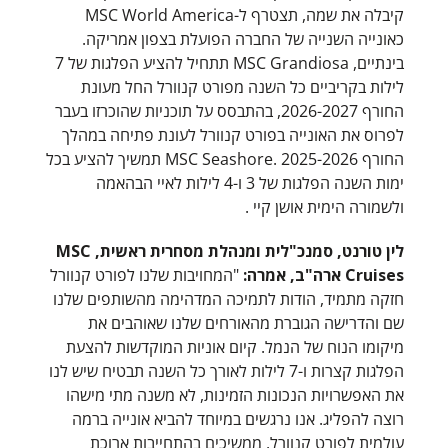
קיבלה את שמה, תצטרף ל-MSC World America
כאונייה השנייה של החברה הפועלת בצפון אמריקה.
בינתיים, MSC Grandiosa תתחיל להציע הפלגות של 7
לילות בקריביים כל השנה מפורט קנוורל החל מעונת
החורף 2026-2027, בהתבסס על תוכניות שהוכרזו בעבר
לפרוס את האונייה בפורט קנוורל לעונת פתיחה במהלך
החורף 2025-2026 .MSC Seashore תמשיך להציע בכל
ימות השנה הפלגות של 3 ו-4 לילות לאיי הבהאמה
ולשמורה הימית אושן קיי .
לין טורנט, סמנכ"לית ומנהלת מסחרית ראשית, MSC
Cruises ארה"ב, אמרה:
"המחויבות שלנו לפורט קנוורל
חזקה מתמיד, הודות לתמיכה המדהימה מהשותפים שלנו
שם והדרישה הגוברת מהאורחים שלנו שאוהבים את
מיקומו הנוח של הנמל. קיום אוניות המוקדשות להצעת
הפלגות קצרות ו-7 לילות לאורך כל השנה תבטיח שיש לנו
את האפשרויות הנכונות הזמינות, לא משנה מתי מישהו
רוצה להפליג. אנו נרגשים במיוחד להביא אונייה ברמה
עולמית לפורט קנוורל, ממשיכים בהתחייבות ארוכת