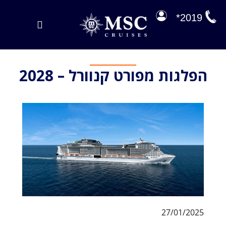
לג
תוכן
2019*
Toggle
Navigation
הפלגות במבצע
הפלגות מפורט קנוורל – 2028
הפלגות שלנו
על הסיפון
ניהול הזמנה
EXPLORA JOURNEYS
27/01/2025