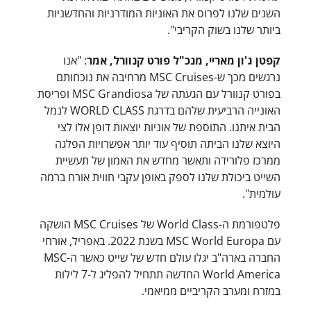
השנים שלנו לפרוס את האוניות המודרניות והחדשניות
ביותר שלנו בשוק הקריבי".
קפטן ג'ון מאריי, מנכ"ל פורט קנוורל, אמר
: "אנו
נרגשים מכך ש-MSC Cruises מרחיבה את נוכחותם
בפורט קנוורל עם הגעתה של MSC Grandiosa ופריסת
האונייה הרביעית שלהם בדרגת WORLD CLASS לנמל
הבית איתנו. התוספת של אוניות יוצאות דופן אלו לצי
היוצא שלנו הביתה תוסיף עוד יותר אפשרויות הפלגה
ממרכז פלורידה ותאשר מחדש את האמון של תעשיית
השייט ביכולת שלנו לספק באופן עקבי חווית אורח ברמה
עולמית".
פלטפורמת ה-World Class של MSC Cruises הושקה
עם MSC World Europa בשנת 2022. באפריל, אורחי
החברה בארה"ב יגלו עולם חדש של שייט כאשר ה-MSC
World America החדשה תתחיל להפליג ל-7 לילות
במזרח ומערב הקריביים ממיאמי.