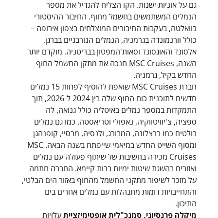
גם על אוניות ישנות. הקו הצליח להגדיל את מספר
הנמלים המשתמשים בחשמל מחוף. החיבור ההיסטורי
בוואלטה, בעקבות החיבורים המוצלחים בצפון אירופה –
כולל וורנמונדה בגרמניה, הנמלים הנורבגיים בברגן,
אלסונד והאוגסונד וסאות'המפטון בבריטניה. מוקדם יותר
השנה, MSC Cruises חנכה את מתקן החשמל החוף
החדש בקיל, גרמניה.
חברת MSC Cruises שואפת להוסיף לפחות 15 נמלים
חדשים לתוכנית כוח החוף שלה בין 2024 ל-2026, תוך
התמקדות במספר נמלים באיטליה כולל גנואה, לה
ספציה, צ'יוויטווקיה, נאפולי וטריאסטה, כמו גם נמלים
בולטים כמו ברצלונה, המבורג, ולנסיה, מרסיי, קופנהגן
ומסוף השייט החדש במיאמי שייפתח בשנה הבאה. MSC
Cruises מכירה בחשיבות של שיתוף פעולה עם נמלים
ואזורים בהשגת שיטות ימיות ברות קיימא. החברה חתמה
על מזכר לשיפור מתקני החשמל מהחוף באזור הים הבלטי,
והתחייבויות דומות מתנהלות עם נמלים אחרים בים
התיכון.
מיקלה פרנסיוני, סמנכ"לית אופטימיזציית
עלויות