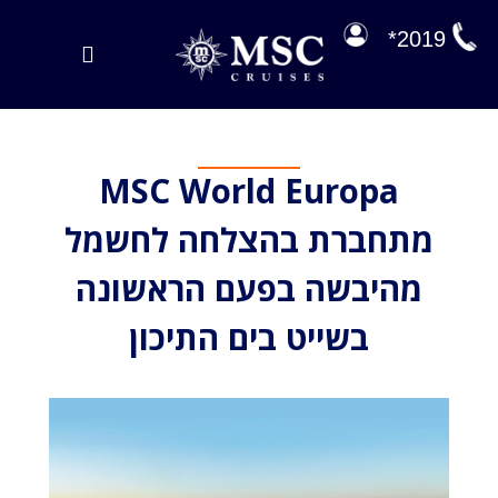
לג
תוכן
2019*
Toggle
Navigation
הפלגות במבצע
MSC World Europa
הפלגות שלנו
מתחברת בהצלחה לחשמל
על הסיפון
מהיבשה בפעם הראשונה
ניהול הזמנה
בשייט בים התיכון
EXPLORA JOURNEYS