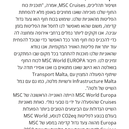
ושיפור תהליכים, MSC Cruises, אמרה, "תוכנית כוח
החוף שלנו מוכיחה שאנו מחויבים באופן מלא להפחתת
הפליטות מהאוניות שלנו. שימוש בכוח חוף הוא צעד גדול
קדימה, משום שהוא מאפשר לנו לחסל את הפליטות בזמן
עגינה. אנו זקוקים ליותר נמלים ברחבי אירופה ומחוצה לה
כדי להכניס כוח חוף מהר ככל האפשר כדי שנוכל להפחית
עוד יותר את פליטות האוויר המקומיות. אנו נוודא
שהאוניות שלנו מוכנות להתחבר בכל מקום שבו המתקנים
זמינים לנו. חיבור MSC World EUROPA לכוח החוף
בוואלטה הוא הישג שאנו מתגאים בו ואנו אסירי תודה על
שיתוף הפעולה המצוין עם Transport Malta,
Infrastructure Malta ורשויות מלטה, כמו גם עם נמל
השייט של ולטה".
MSC World Europa הייתה האונייה הראשונה של MSC
Cruises שהופעלה על ידי גז טבעי נוזלי. כאחת מאוניות
השייט הגדולות עם הביצועים הטובים ביותר הפועלות
בעולם בנוגע לפליטות CO2eq לנוסע, MSC World
Europa מהווה צעד גדול קדימה במסע של MSC