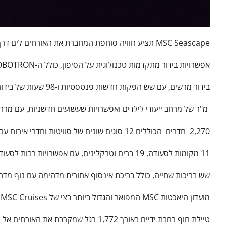
MSC Seascape תציע חוויה סוחפת המחברת את האורחים לים דרך העיצוב היפה והמרחבים המרשימים שלה המאפשרים הנאה מרבית למנוחה, אכילה ובידור. המאפיינים הבולטים כוללים:
אפשרויות בידור מתקדמות טכנולוגית על הסיפון, כולל ה-ROBOTRON החדש – איזור שעשועים מרתק שמציע ריגוש עוצר נשימה של רכבת הרים בים בשילוב עם חווית מוזיקת DJ מותאמת אישית
בידור מרשים, עם שש הפקות חדשות פנטסטיות ו-98 שעות של בידור בלעדי על הסיפון הכולל אלמנטים אינטראקטיביים
מ"ר של מרחב ייעודי לילדים ואפשרויות שעשועים חדשניות, עם מרחבים בע
2,270 חדרים הכוללים 12 סוגים שונים של סוויטות וחדרי אירוח עם מרפסות (כולל הסוויטות האחוריות האיקוניות המופיעות בכל ספינות מחלקת הים)
11 מקומות לסעודה, 19 ברים וטרקלינים, עם אפשרויות רבות לסעודה ושתייה 'אל פרסקו'
שש בריכות שחייה, כולל בריכת אינסוף אחורית מדהימה עם נוף מדהי
מועדון היאכטות MSC המפואר והגדול ביותר בצי של MSC Cruises, עם שטח של כ-32,000 רגל מרובע עם נוף מרהיב של האוקיינוס מחזית הספינה
טיילת חוף רחבת ידיים באורך 1,772 רגל שמקרבת את האורחים אל האוקיינוס