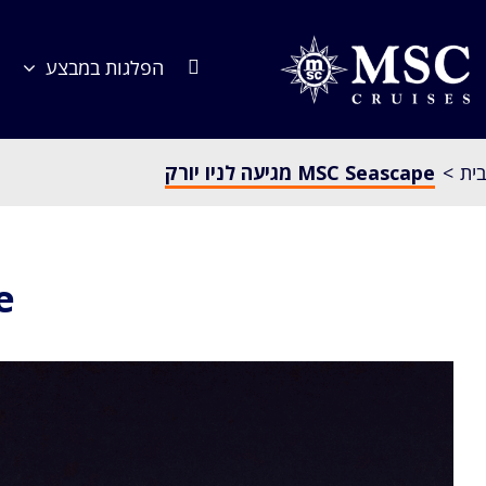
לג
תוכן
הפלגות במבצע
בית
MSC Seascape מגיעה לניו יורק
pe