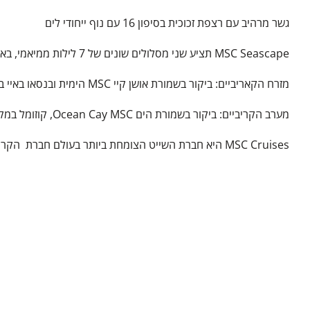
גשר מרהיב עם רצפת זכוכית בסיפון 16 עם נוף ייחודי לים
MSC Seascape תציע שני מסלולים שונים של 7 לילות ממיאמי, באיים הקאריביים שטופי השמש:
מזרח הקאריביים: ביקור בשמורת אושן קיי MSC הימית ובנסאו באיי בהאמה, סן חואן בפורטו ריקו ופוארטו פלטה ברפובליקה הדומיניקנית
מערב הקריביים: ביקור בשמורת הים Ocean Cay MSC, קוזומל במקסיקו, ג'ורג' טאון באיי קיימן ואוצ'ו ריוס בג'מייקה
MSC Cruises היא חברת השייט הצומחת ביותר בעולם חברת הקרוזים השלישית בגודלה בעולם. עם טביעת רגל גלובלית , הקו ממשיך להתרחב ולגדול עם שתי ספינות חדשות שייכנסו לשירות