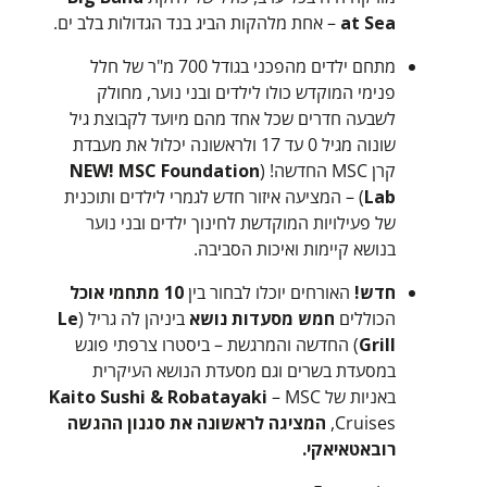
at Sea
– אחת מלהקות הביג בנד הגדולות בלב ים.
מתחם ילדים מהפכני בגודל 700 מ"ר של חלל
פנימי המוקדש כולו לילדים ובני נוער, מחולק
לשבעה חדרים שכל אחד מהם מיועד לקבוצת גיל
שונוה מגיל 0 עד 17 ולראשונה יכלול את מעבדת
קרן MSC החדשה! (
MSC Foundation
NEW!
Lab
) – המציעה איזור חדש לגמרי לילדים ותוכנית
של פעילויות המוקדשת לחינוך ילדים ובני נוער
בנושא קיימות ואיכות הסביבה.
חדש!
האורחים יוכלו לבחור בין
10 מתחמי אוכל
הכוללים
חמש מסעדות נושא
ביניהן לה גריל (
Le
Grill
) החדשה והמרגשת – ביסטרו צרפתי פוגש
במסעדת בשרים וגם מסעדת הנושא העיקרית
באניות של
– MSC
Kaito Sushi & Robatayaki
Cruises,
המציגה לראשונה את סגנון ההגשה
רובאטאיאקי.