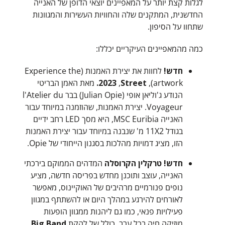
לגלות קצת יותר על המאפיינים יוצאי הדופן של האנייה
החדשנית, המתקנים שלה והחוויות העשירות והמגוונות
שתחוו על הסיפון.
כמה מהמאפיינים העיקריים יכללו:
חדש!
לחוות את יצירת האמנות (Experience the
artwork),
Street.
,
2023
מאת האמן הבריטי
הנודע ג'וליאן אופי (Julian Opie) בבר l'Atelier du
Voyageur. יצירת האמנות, שהוזמנה במיוחד עבור
האנייה MSC Euribia, היא מסך LED רחב ידיים
בגודל 11X2 מ' שנבנה במיוחד עבור יצירת האמנות
הזו, מציג דמויות מהלכות בסגנון הייחודי של Opie.
חדש! טרקלין הקרוסלה
המדהים הממוקם בירכתי
האנייה, עוצב ותוכנן מחדש בפריסה חדשה, מציע
נופים פנורמיים מרהיבים של האוקיינוס, מאפשר
לאורחים להירגע במהלך היום או להשתתף במגוון
פעילויות פנאי, כמו גם ליהנות ממגוון הופעות
מוזיקה חיה בכל ערב, כולל של להקת
Big Band