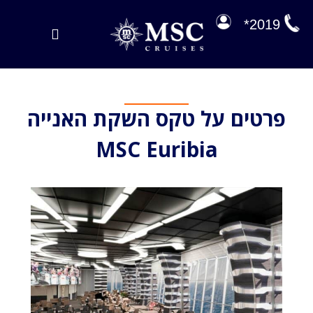
לג
תוכן
2019*
Toggle
Navigation
הפלגות במבצע
פרטים על טקס השקת האנייה
הפלגות שלנו
MSC Euribia
על הסיפון
ניהול הזמנה
EXPLORA JOURNEYS