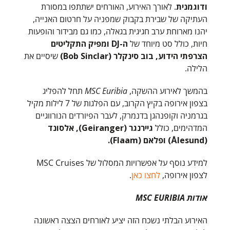
ודוגמנית
. לאורך האירוע, האורחים ישתתפו במסורת
העתיקה של שבירת בקבוק שמפניה על חרטום האנייה,
יהנו מארוחת ערב חגיגית בגאלה, כמו גם מבידור והופעות
חיות, כולל סט מיוחד של
ה-DJ ומפיק התקליטים
הצרפתי הידוע, בוב סינקלר (Bob Sinclar)
שיסיים את
הלילה.
בהמשך לאירוע ההשקה,
MSC Euribia
תחל להפליג
בצפון אירופה בקיץ הקרוב, עם הפלגות של 7 לילות מקיל
בגרמניה וקופנהגן בדנמרק, לעבר הפיורדים הנורווגיים
המדהימים, כולל
גיירנגר (Geiranger), אלסונד
(Ålesund) ופלאם (Flaam).
למידע נוסף על אפשרויות המסלול של MSC Cruises
לצפון אירופה,
לחצו כאן
.
אודות MSC EURIBIA
האירוע הבלתי נשכח הזה יציע לאורחים הצצה ראשונה