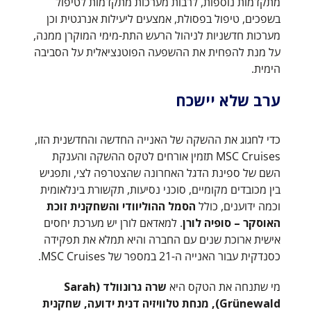
מתקדמות נוספות, לרבות מערכות מתקדמות לטיפול
בשפכים, טיפול בפסולת, אמצעים ליעילות אנרגטית וכן
מערכות חדשניות לניהול הרעש התת-מימי המוקרן ממנה,
על מנת להפחית את ההשפעה הפוטנציאלית על הסביבה
הימית.
ערב שלא יישכח
כדי לחגוג את ההשקה של האנייה החדשה והחדשנית הזו,
MSC Cruises תזמין אורחים לטקס ההשקה והענקת
השם של ספינת הדגל האחרונה שהצטרפה לצי, ותפגיש
בין מכובדים מקומיים, סוכני נסיעות, תקשורת בינלאומית
וכמה ידוענים, כולל
הסמל ההוליוודי והשחקנית זוכת
האוסקר – סופיה לורן
. למאדאם לורן יש מערכת יחסים
אישית ארוכת שנים עם החברה והיא תמלא את תפקידה
כסנדקית עבור האנייה ה-21 במספר של MSC Cruises.
מי שתנחה את הטקס היא
שרה גרונוולד (Sarah
Grünewald), מנחת טלוויזיה דנית ידועה, שחקנית