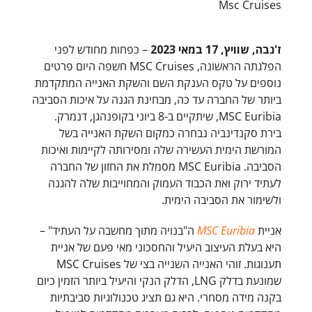
Msc Cruises
ז'נבה, שוויץ, 17 במאי 2023
– כפחות מחודש לפני
הפלגתה הראשונה, MSC Cruises חשפה היום פרטים
נוספים על טקס הענקת השם והשקת האנייה המתקדמת
ביותר של החברה עד כה, מבחינת הגנה על איכות הסביבה
MSC Euribia, שיתקיים ב-8 ביוני בקופנהגן, דנמרק.
בירת סקנדינביה נבחרה כמקום השקת האנייה בשל
המורשת הימית העשירה שלה ומסירותה לקיימות ואיכות
הסביבה. MSC Euribia מסמלת את החזון של החברה
לעתיד ירוק ואת הכבוד העמוק והמחוייבות שלה להגנה
ולשימור את הסביבה הימית.
אניית
MSC Euribia
ה"בנויה מתוך מחשבה על העתיד" –
היא בעלת העיצוב היעיל והחסכוני מאי פעם של אניית
תענוגות. זוהי האנייה השנייה בצי של MSC Cruises
שמונעת בדלק LNG, הדלק הנקי והיעיל ביותר הזמין כיום
בקנה מידה מסחרי. היא גם תציג טכנולוגיות סביבתיות