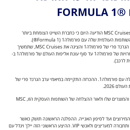
FOR
– MSC Cruises הודיעה היום כי כחברת השייט הצומחת ביותר
העולמית שלה עם פורמולה1 (Formula 1®).
ההכרזה התקיימה במיאמי בערב הגרנד פרי של פורמולה1 והציגה את MSC Cruises, שתמשיך
כשותפה הרשמית להפלגות לתחרויות של פורמולה1 עד סוף עונת אליפות העולם של פורמולה1 ב-
– MSC Cruises הודיעה היום כי חברת השייט הצומחת ביותר בעולם האריכה את הסכם השותפות הגלובלית שלה עם פורמולה1. ההכרזה התקיימה במיאמי ערב הגרנד פרי של
ההתעניינות העולמית הגדלה בפורמולה1, שהיתה חזקה במיוחד בשווקי המפתח של MSC Cruises, השיגה תוצאות משמעותיות עבור המותג והמוצרים שלו ולאור ההצלחה של השותפות העסקית הזו, MSC
גרנד פרי (Grand Prix) ותציע חווית אירוח ייחודית ממסלול המירוצים ועד לסיפון האנייה. ההפלגה הראשונה תושק כאשר
האנייה MSC Virtuosa תשהה באבו דאבי בסיבוב האחרון של העונה של פורמולה1 2023 ותציע חבילות אירוח מיוחדת עם גישה מלאה, לינה ותחבורה למעריצים ולאנשי VIP. ההיצע הראשוני הזה יילך ויגדל עם