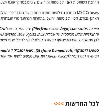
הרחבת השותפות לאניות נוספות ומירוצים שיגיעו במהלך עונת 2024 ואילך.
תארגן עבורם. חסויות נוספות ייחשפו בתחרות הגראנד פרי הנבחרת של פורמולה1 (Formula 1® Grands PrixTM), במהלך עונ
פיירפרנצ'סקו ואגו (
Pierfrancesco Vago
)
יו"ר בכיר ב-
MSC Cruises
וההצלחות שלנו מבוססות על עבודת צוות. בנוסף, שנינו מקדמים נוש
לכן חתמנו על הארכת שיתוף הפעולה הגלובלי כדי לחולל שינוי משמ
סטפנו דומניקלי (
Stefano Domenicali
), נשיא ומנכ"ל
rmula 1
הפעולה הזה הביא לתוצאות יוצאות דופן, ואנו מצפים לשפר עוד יותר
לכל החדשות
>>>