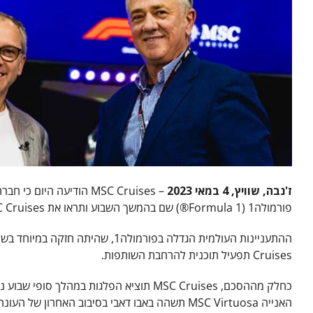
ז'נבה, שוויץ, 4 במאי 2023
פורמולה1 (Formula 1®) שם בהמשך השבוע ותראו את MSC Cruises ממשיכה כשותפה רשמית לשייט של פורמולה1 עד סוף עונת אליפות העולם 2026.
Cruises תפעיל תוכנית להרחבת השותפות.