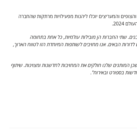
MSC Cru נבחרה גם להיות נותנת החסות של הגרנד פרי הבלגי לשנת 2023 בפורמולה1 (2023 Formula 1® Belgian Grand Prix) והצופים והמעריצים יוכלו ליהנות מפעילויות מרתקות שהחברה
נהדרים בהרבה מובנים. שתי החברות הן מובילות עולמיות, כל אחת בתחומה
דורות הבאים. אנו מחויבים לשותפות המיוחדת הזו לטווח הארוך,
שכן המותגים שלנו חולקים את המחויבות לחדשנות ומצוינות. שיתוף
חדשות בספורט ובאירוח".