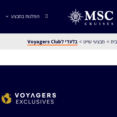
לג
תוכן
הפלגות במבצע
בית
מבצעי שייט
בלעדי לVoyagers Club