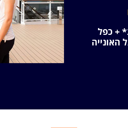
ת* + כפל
ים על האונייה