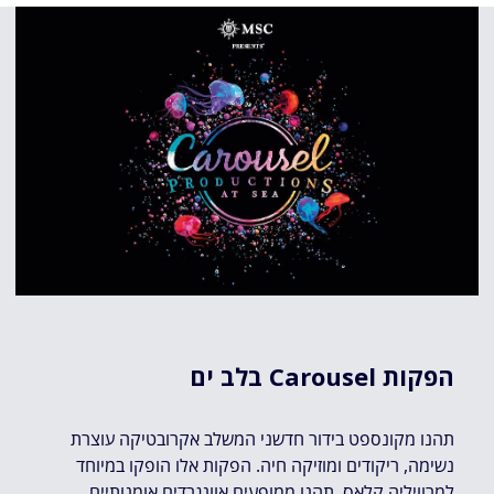
בלב ים Carousel הפקות
תהנו מקונספט בידור חדשני המשלב אקרובטיקה עוצרת
נשימה, ריקודים ומוזיקה חיה. הפקות אלו הופקו במיוחד
למרוויליה קלאס. תהנו ממופעים אוונגרדים אומנותיים