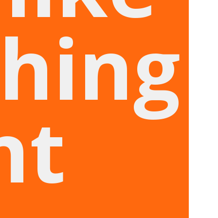
hing
nt