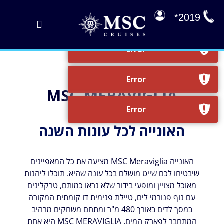
לג
תוכן
2019*
Toggle
Navigation
הפלגות במבצע
הפלגות שלנו
MSC MERAVIGLIA
על הסיפון
ניהול הזמנה
האונייה לכל עונות השנה
EXPLORA JOURNEYS
האונייה MSC Meraviglia מציעה את כל המאפיינים
שיבטיחו לכם שייט מושלם בכל עונה שהיא. תוכלו ליהנות
מאוכל מצויין ומופעי בידור שלא נראו כמותם, טרקלינים
עם נוף פנורמי לים, טיילת פנימית דו קומתית המקורה
במסך לדים באורך 480 מ"ר ומתחם משחקים מרהיב
המתחבר לפארק המים. MSC MERAVIGLIA היא אחת