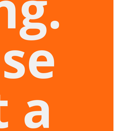
ng.
ase
t a