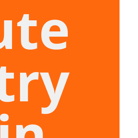
ute
try
in