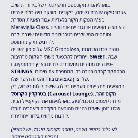
בואו ליהנות מקונספט חדש לגמרי של בידור המשלב
אקרובטיקה עוצרת נשימה, ריקודים ומוזיקה חיה כולם יוצרים
הפקות מקור בלעדיות עבור האניות מסדרת MSC
Meraviglia Class. הוא מציע מופעים אוונגרדיים אומנותיים
וסוחפים המשולבים בטכנולוגיה חדשנית שיגרמו לכם
להרגיש חלק מהמופע.
על סיפון האנייה MSC Grandiosa, תהיה לכם הזדמנות
, שבה
SWEET
ייחודית להתפעל משתי הפקות מרהיבות:
פינוקים מתוקים מתעוררים לחיים בארץ הממתקים, ו-
, הרפתקת קרקס בגובה רב, המספרת את סיפורו
STRINGS
של יצרן צעצועים בודד והמוזה היפה שלו.
המופעים מתקיימים פעמיים בלילה, שישה לילות בשבוע, רק
, מקום זוהר,
בטרקלין הקרוסל (Carousel Lounge)
מודרני ועמוס בטכנולוגיה. בואו לטעום את הקוקטייל הבית
שלנו בזמן שאתם נהנים מהופעה מוקדמת ולאחריה תוכלו
ליהנות מחווית בידור ייחודית זו.
(לא כלול במחיר השייט, מספר מקומות מוגבל, יש להזמין
חבילת קוקטיילים ייחודית)