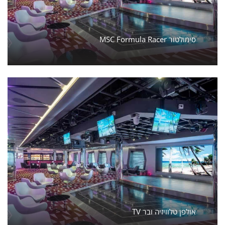
MSC Formula Racer סימולטור
TV אולפן טלוויזיה ובר