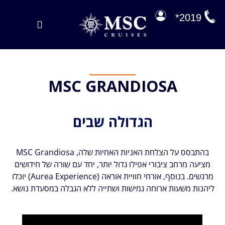
לג
תוכן
2019*
Toggle
Navigation
הפלגות במבצע
MSC GRANDIOSA
הפלגות שלנו
על הסיפון
הגדולה שבים
ניהול הזמנה
EXPLORA JOURNEYS
בהתבסס על הצלחת האניות האחיות שלה, MSC Grandiosa
מציעה מרחב ציבורי אפילו גדול יותר, יחד עם שורה של חידושים
מרגשים. בנוסף, אורחי חוויית אוראה (Aurea Experience) יוכלו
ליהנות משעות ארוחה גמישות ושתייה ללא הגבלה במסעדת נושא.