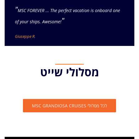
"
MSC FOREVER … The perfect vacation is onboard one
"
of your ships. Awesome!
Giuseppe R.
מסלולי שייט
לכל מסלולי MSC GRANDIOSA CRUISES